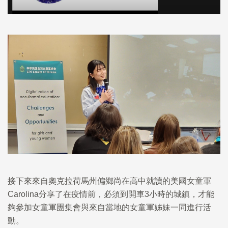
接下來來自奧克拉荷馬州偏鄉尚在高中就讀的美國女童軍
Carolina分享了在疫情前，必須到開車3小時的城鎮，才能
夠參加女童軍團集會與來自當地的女童軍姊妹一同進行活
動。