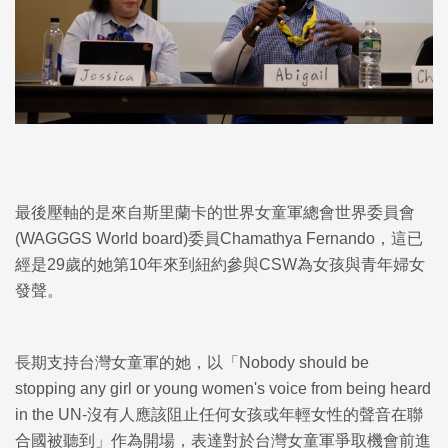
最後壓軸的是來自斯里蘭卡的世界女童軍總會世界委員會
(WAGGGS World board)委員Chamathya Fernando，這已
經是29歲的她第10年來到紐約參與CSW為女孩與青年婦女
發聲。
長期支持台灣女童軍的她，以「Nobody should be
stopping any girl or young women's voice from being heard
in the UN-沒有人應該阻止任何女孩或年輕女性的聲音在聯
合國被聽到」作為開場，表達對於台灣女童軍爭取機會前進