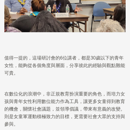
值得一提的，這場研討會的6位講者，都是30歲以下的青年
女性，能夠從各個角度與層面，分享彼此的經驗與觀點難能
可貴。
在數位化的浪潮中，非正規教育扮演重要的角色，而培力女
孩與青年女性利用數位能力作為工具，讓更多女童得到教育
的機會，關懷社會議題，並領導倡議，帶來有意義的改變。
則是女童軍運動積極致力的目標，更需要社會大眾的支持與
參與。