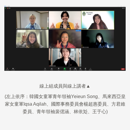
線上組成員與線上講者▲
(左上依序：韓國女童軍青年領袖Yeieun Song、馬來西亞皇
家女童軍Iqsa Aqilah、國際事務委員會楊超惠委員、方君維
委員、青年領袖裴偲涵、林依彣、王于心)