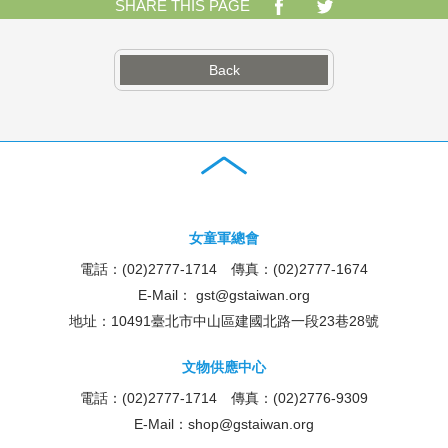
SHARE THIS PAGE
Back
女童軍總會
電話：(02)2777-1714 傳真：(02)2777-1674
E-Mail：
gst@gstaiwan.org
地址：10491臺北市中山區建國北路一段23巷28號
文物供應中心
電話：(02)2777-1714 傳真：(02)2776-9309
E-Mail：
shop@gstaiwan.org