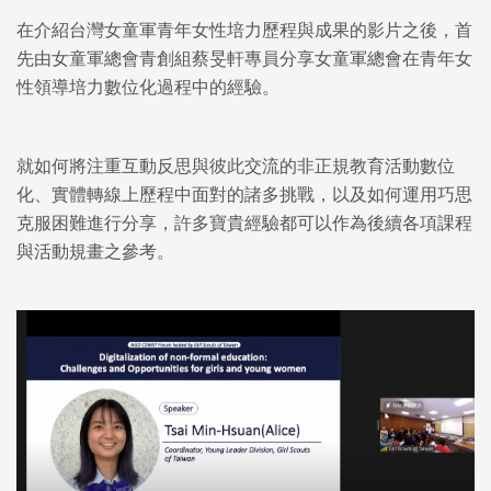
在介紹台灣女童軍青年女性培力歷程與成果的影片之後，首
先由女童軍總會青創組蔡旻軒專員分享女童軍總會在青年女
性領導培力數位化過程中的經驗。
就如何將注重互動反思與彼此交流的非正規教育活動數位
化、
實體轉線上歷程中面對的諸多挑戰，以及如何運用巧思
克服困難進行分享，許多寶貴經驗都可以作為後續各項課程
與活動規畫之參考。