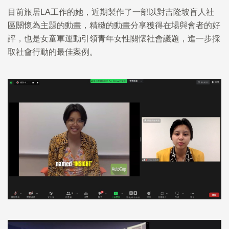
目前旅居LA工作的她，近期製作了一部以對吉隆坡盲人社
區關懷為主題的動畫，精緻的動畫分享獲得在場與會者的好
評，也是女童軍運動引領青年女性關懷社會議題，進一步採
取社會行動的最佳案例。