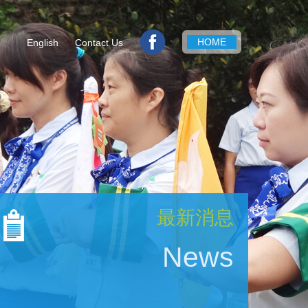
HOME
English
Contact Us
最新消息
News