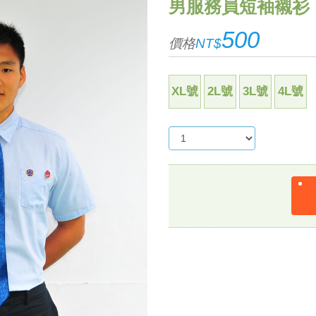
男服務員短袖襯衫
500
價格
NT$
XL號
2L號
3L號
4L號