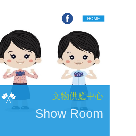
HOME
English
Contact Us
文物供應中心
Show Room