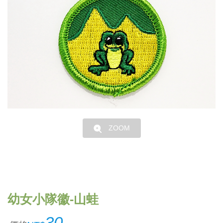
ZOOM
幼女小隊徽-山蛙
30