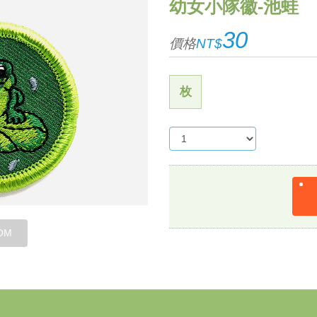
幼女小隊徽-池蛙
30
價格
NT$
枚
OM