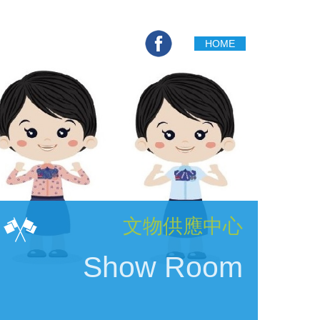
HOME
English
Contact Us
文物供應中心
Show Room