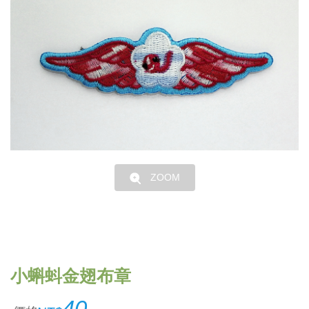
ZOOM
小蝌蚪金翅布章
40