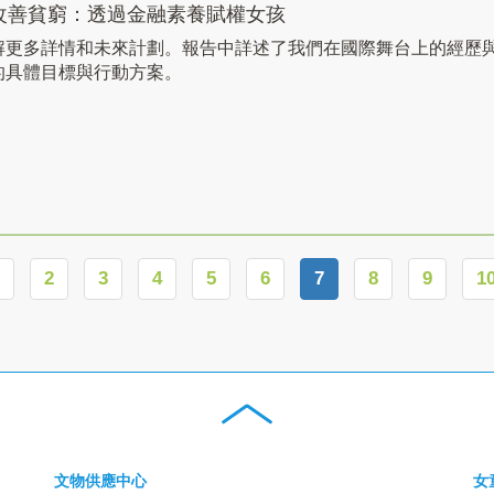
顧——改善貧窮：透過金融素養賦權女孩
解更多詳情和未來計劃。報告中詳述了我們在國際舞台上的經歷
的具體目標與行動方案。
2
3
4
5
6
7
8
9
1
文物供應中心
女