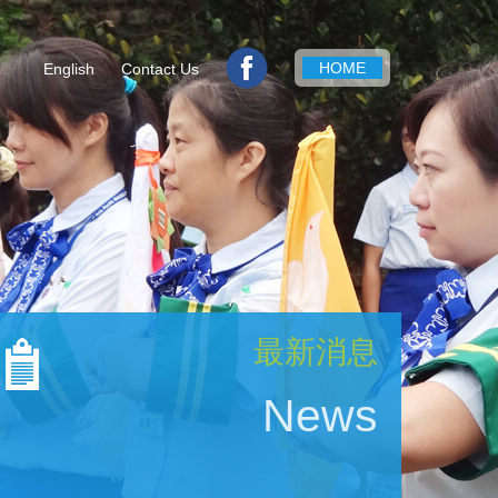
HOME
English
Contact Us
最新消息
News