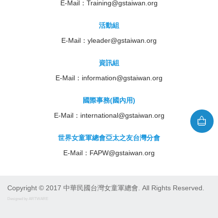
E-Mail：
Training@gstaiwan.org
活動組
E-Mail：
yleader@gstaiwan.org
資訊組
E-Mail：
information@gstaiwan.org
國際事務(國內用)
E-Mail：
international@gstaiwan.org
世界女童軍總會亞太之友台灣分會
E-Mail：
FAPW@gstaiwan.org
Copyright © 2017 中華民國台灣女童軍總會. All Rights Reserved.
Designed by ARTWARE