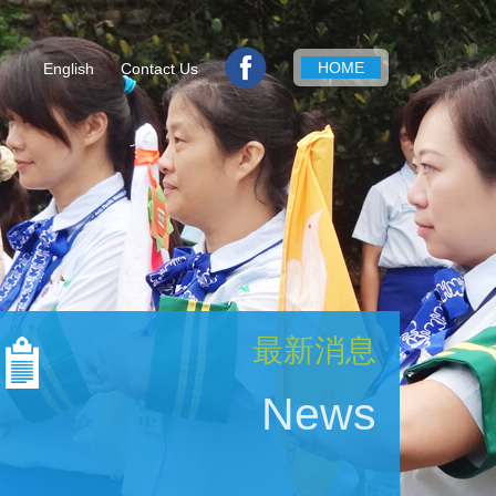
HOME
English
Contact Us
最新消息
News