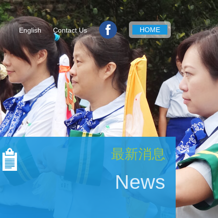
HOME
English
Contact Us
最新消息
News