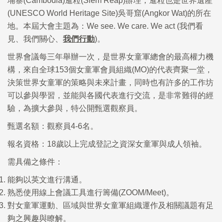
埔寨(Cambodia)暹粒(Siem Reap)辦理，暹粒也是世界遺產
(UNESCO World Heritage Site)吳哥窟(Angkor Wat)的所在
地。本屆大會主題為：We see. We care. We act (我們看
見、我們關心、
我們行動
)。
世界會議每三年舉辦一次，是世界女童軍總會的最高權力機
構，來自全球153個女童軍會員組織(MO)的代表齊聚一堂，
決策世界女童軍的策略與未來計畫，同時也有許多的工作坊
可以參與學習，並能與各國代表進行交流，是非常難得的經
驗，為擴大參與，特公開甄選觀察員。
甄選名額：觀察員4-6名。
報名資格：18歲以上完成登記之資深女童軍與成人領袖。
需具備之條件：
能夠以英文進行溝通。
熟悉使用線上會議工具進行籌備(ZOOM/Meet)。
對女童軍運動、區域與世界女童軍組織運作及相關議題有足
夠之興趣與瞭解。