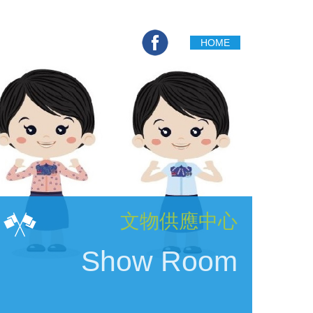
HOME
English
Contact Us
文物供應中心
Show Room